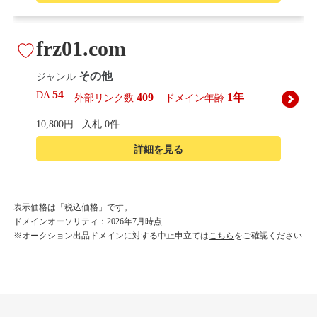
frz01.com
その他
ジャンル
54
DA
409
1年
外部リンク数
ドメイン年齢
10,800円
入札 0件
詳細を見る
korean-beautyshop.com
表示価格は「税込価格」です。
ドメインオーソリティ：2026年7月時点
その他
ジャンル
※オークション出品ドメインに対する中止申立ては
こちら
をご確認ください
54
DA
493
1年
外部リンク数
ドメイン年齢
10,800円
入札 0件
詳細を見る