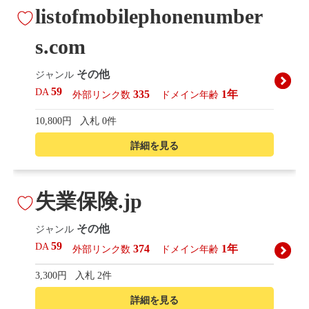
listofmobilephonenumber
s.com
その他
ジャンル
59
DA
335
1年
外部リンク数
ドメイン年齢
10,800円
入札 0件
詳細を見る
失業保険.jp
その他
ジャンル
59
DA
374
1年
外部リンク数
ドメイン年齢
3,300円
入札 2件
詳細を見る