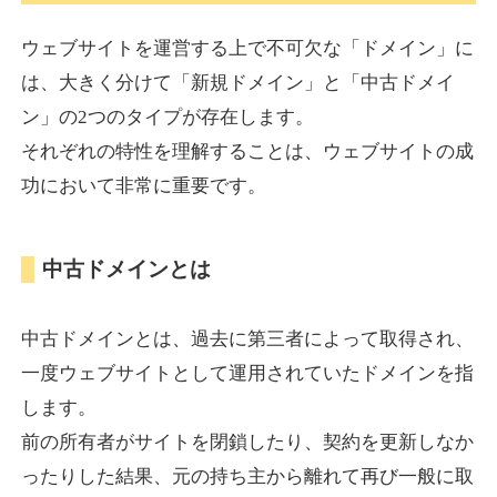
ウェブサイトを運営する上で不可欠な「ドメイン」に
torigirl-movie.com
は、大きく分けて「新規ドメイン」と「中古ドメイ
ン」の2つのタイプが存在します。
その他
ジャンル
それぞれの特性を理解することは、ウェブサイトの成
38
DA
383
10年
外部リンク数
ドメイン年齢
功において非常に重要です。
10,800円
入札 0件
詳細を見る
中古ドメインとは
vrnvroomn.com
中古ドメインとは、過去に第三者によって取得され、
通販
ジャンル
一度ウェブサイトとして運用されていたドメインを指
37
DA
1051
4年
外部リンク数
ドメイン年齢
します。
前の所有者がサイトを閉鎖したり、契約を更新しなか
10,800円
入札 0件
ったりした結果、元の持ち主から離れて再び一般に取
詳細を見る