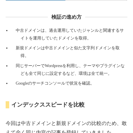
検証の進め方
countdown-x.com
中古ドメインは、過去運用していたジャンルと関連するサ
その他
ジャンル
イトを運用していたドメインを取得。
39
DA
479
14年
外部リンク数
ドメイン年齢
新規ドメインは中古ドメインと似た文字列ドメインを取
10,800円
入札 0件
得。
詳細を見る
同じサーバーでWordpressを利用し、テーマやプラグインな
ども全て同じに設定するなど、環境は全て統一。
Googleのサーチコンソールで状況を確認。
campus-web.jp
就職・転職
ジャンル
インデックススピードを比較
38
DA
1151
8年
外部リンク数
ドメイン年齢
3,600円
入札 3件
今回は中古ドメインと新規ドメインの比較のため、敢
詳細を見る
えて全く同じ内容の記事を登録していきました。