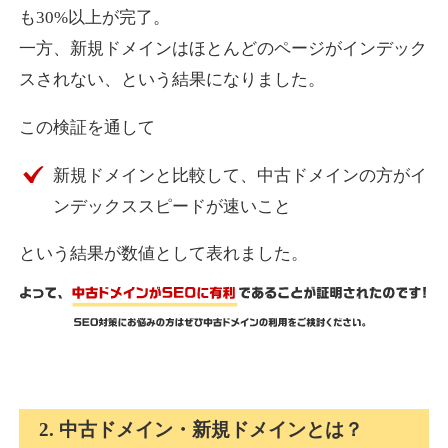
も30%以上が完了。
一方、新規ドメインはほとんどのページがインデック
express-soft.com
スされない、という結果になりました。
その他
ジャンル
この検証を通して
38
DA
919
26年
外部リンク数
ドメイン年齢
新規ドメインと比較して、中古ドメインの方がイ
10,800円
入札 0件
ンデックススピードが速いこと
詳細を見る
という結果が数値として表れました。
fukuoka-marathon.com
その他
ジャンル
38
DA
662
19年
外部リンク数
ドメイン年齢
10,800円
入札 0件
2. 中古ドメイン・新規ドメインとは？
詳細を見る