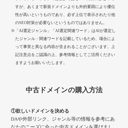
すが、あくまで新規ドメインよりも外的要因により優位
性が高いというものであり、必ず上位で表示されたり他
alprostadil-br.info
のSEO対策が必要ないというものではありません。
※「AI選定ジャンル」「AI選定関連ワード」はAIが選定し
その他
ジャンル
51
DA
たジャンル・関連ワードを記載しているため、場合によ
1202
1年
外部リンク数
ドメイン年齢
って事実と異なる内容が含まれることがございます。上
10,800円
入札 0件
記注意点をご認識の上、参考情報としてご活用ください
詳細を見る
ますようお願いいたします。
toto-robot.com
中古ドメインの購入方法
その他
ジャンル
51
DA
487
1年
外部リンク数
ドメイン年齢
①欲しいドメインを決める
10,800円
入札 0件
DAや外部リンク、ジャンル等の情報を参考にあ
詳細を見る
なたのニーズに合った中古ドメインを選びまし