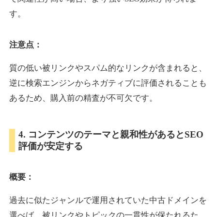
す。
inublo.jp
注意点：
ペット
ジャンル
34
DA
質の低い被リンクやスパム的なリンクが含まれると、
2080
21年
外部リンク数
ドメイン年齢
逆に検索エンジンからネガティブに評価されることも
3,600円
入札 3件
あるため、購入前の精査が不可欠です。
詳細を見る
4. コンテンツのテーマと親和性があるとSEO
uragu.com
評価が安定する
通販
ジャンル
34
DA
概要：
331
20年
外部リンク数
ドメイン年齢
11,100円
入札 1件
過去に似たジャンルで運用されていた中古ドメインを
詳細を見る
選べば、被リンクやトピックの一貫性が保たれるた