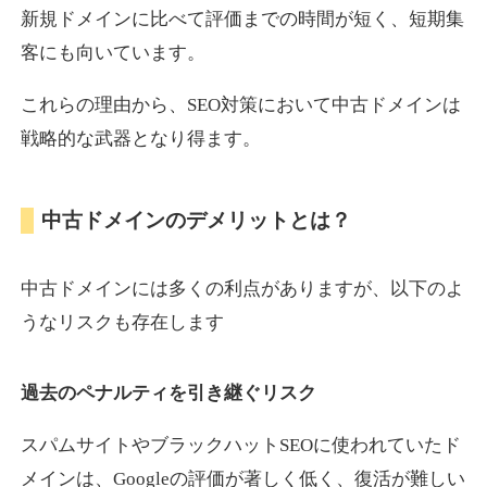
新規ドメインに比べて評価までの時間が短く、短期集
客にも向いています。
motokari.jp
これらの理由から、SEO対策において中古ドメインは
エンターテイメント
ジャンル
戦略的な武器となり得ます。
35
DA
947
21年
外部リンク数
ドメイン年齢
3,300円
入札 2件
中古ドメインのデメリットとは？
詳細を見る
中古ドメインには多くの利点がありますが、以下のよ
uho2.com
うなリスクも存在します
通販
ジャンル
過去のペナルティを引き継ぐリスク
35
DA
282
12年
外部リンク数
ドメイン年齢
10,800円
入札 0件
スパムサイトやブラックハットSEOに使われていたド
メインは、Googleの評価が著しく低く、復活が難しい
詳細を見る