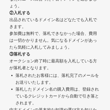
ょう。
②入札する
debtconsolidationorg.info
出品されているドメイン名はどなたでも入札で
きます。
その他
ジャンル
49
DA
参加費は無料で、落札できなかった場合、費用
389
1年
外部リンク数
ドメイン年齢
は一切かかりません。気になるドメインがあっ
10,800円
入札 0件
たら気軽に入札してみましょう。
詳細を見る
③落札する
オークション終了時に最高額を入札している方
が落札者となります。
portalvidalivre.com
落札されたお客様には、落札完了のメールを
その他
ジャンル
お送りいたします。
47
DA
2202
5年
落札したドメイン名の購入費用は、登録され
外部リンク数
ドメイン年齢
ているクレジットカードから自動で引き落と
10,800円
入札 0件
されます。
詳細を見る
中古ドメインの基本的な知識や選び方を知りた