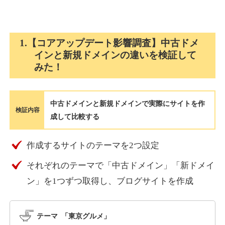
holocardstrategy.jp
1.【コアアップデート影響調査】中古ドメ
インと新規ドメインの違いを検証して
趣味
ジャンル
みた！
40
DA
702
2年
外部リンク数
ドメイン年齢
3,300円
入札 3件
中古ドメインと新規ドメインで実際にサイトを作
詳細を見る
検証内容
成して比較する
suka-jp.com
作成するサイトのテーマを2つ設定
それぞれのテーマで「中古ドメイン」「新ドメイ
その他
ジャンル
40
ン」を1つずつ取得し、ブログサイトを作成
DA
2518
1年
外部リンク数
ドメイン年齢
10,800円
入札 0件
テーマ 「東京グルメ」
詳細を見る