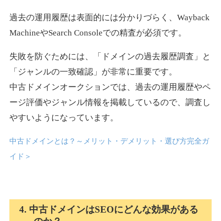
過去の運用履歴は表面的には分かりづらく、Wayback
news-log.jp
MachineやSearch Consoleでの精査が必須です。
エンターテイメント
ジャンル
失敗を防ぐためには、「ドメインの過去履歴調査」と
35
DA
759
9年
外部リンク数
ドメイン年齢
「ジャンルの一致確認」が非常に重要です。
中古ドメインオークションでは、過去の運用履歴やペ
3,300円
入札 2件
ージ評価やジャンル情報を掲載しているので、調査し
詳細を見る
やすいようになっています。
中古ドメインとは？～メリット・デメリット・選び方完全ガ
shadosoku.com
イド
＞
エンターテイメント
ジャンル
35
DA
460
10年
外部リンク数
ドメイン年齢
10,800円
入札 0件
4. 中古ドメインはSEOにどんな効果がある
詳細を見る