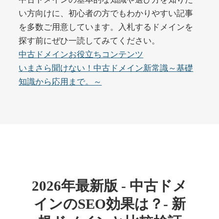
い方向けに、初心者の方でもわかりやすい記事
を多数ご用意しています。入札するドメインを
buywrite-plus.com
探す前にぜひ一読してみてください。
その他
ジャンル
中古ドメインお役立ちコンテンツ
45
DA
4677
2年
いまさら聞けない！中古ドメイン新常識～基礎
外部リンク数
ドメイン年齢
知識から応用まで。～
10,800円
入札 0件
詳細を見る
qbiz.jp
ビジネス
ジャンル
43
DA
963
14年
外部リンク数
ドメイン年齢
2026年最新版 - 中古ドメ
4,500円
入札 6件
インのSEO効果は？- 新
詳細を見る