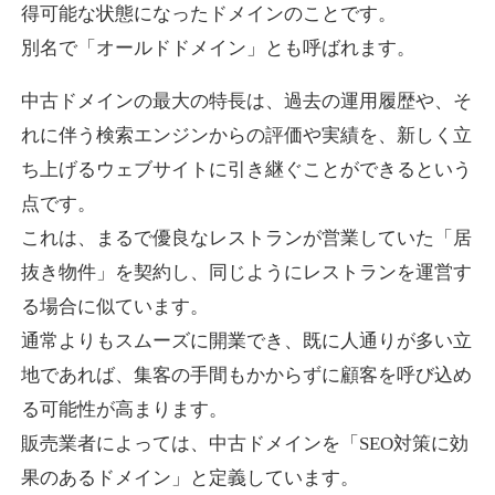
得可能な状態になったドメインのことです。
別名で「オールドドメイン」とも呼ばれます。
higehiro-anime.com
中古ドメインの最大の特長は、過去の運用履歴や、そ
エンターテイメント
ジャンル
れに伴う検索エンジンからの評価や実績を、新しく立
37
DA
882
6年
外部リンク数
ドメイン年齢
ち上げるウェブサイトに引き継ぐことができるという
10,800円
入札 0件
点です。
これは、まるで優良なレストランが営業していた「居
詳細を見る
抜き物件」を契約し、同じようにレストランを運営す
る場合に似ています。
box-cafe.jp
通常よりもスムーズに開業でき、既に人通りが多い立
飲食
ジャンル
地であれば、集客の手間もかからずに顧客を呼び込め
37
DA
217
8年
外部リンク数
ドメイン年齢
る可能性が高まります。
販売業者によっては、中古ドメインを「SEO対策に効
3,300円
入札 2件
果のあるドメイン」と定義しています。
詳細を見る