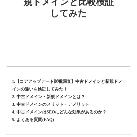
規ドメインと比較検証
してみた
rageboy.com
その他
ジャンル
42
DA
1724
29年
外部リンク数
ドメイン年齢
10,800円
入札 0件
詳細を見る
1.【コアアップデート影響調査】中古ドメインと新規ドメ
sug-web.jp
インの違いを検証してみた！
2. 中古ドメイン・新規ドメインとは？
その他
ジャンル
3. 中古ドメインのメリット・デメリット
42
DA
740
13年
外部リンク数
ドメイン年齢
4. 中古ドメインはSEOにどんな効果があるのか？
5. よくある質問(FAQ)
3,300円
入札 2件
詳細を見る