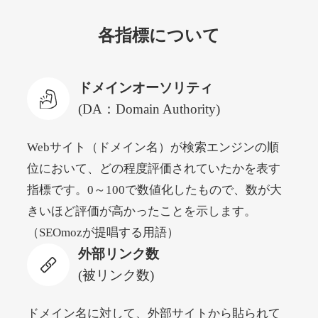
各指標について
newyorktodaylive.com
その他
ジャンル
ドメインオーソリティ
53
DA
430
2年
外部リンク数
ドメイン年齢
(DA：Domain Authority)
10,800円
入札 0件
Webサイト（ドメイン名）が検索エンジンの順
詳細を見る
位において、どの程度評価されていたかを表す
指標です。0～100で数値化したもので、数が大
dog-life-jacket.com
きいほど評価が高かったことを示します。
（SEOmozが提唱する用語）
その他
ジャンル
外部リンク数
53
DA
393
1年
外部リンク数
ドメイン年齢
(被リンク数)
10,800円
入札 0件
詳細を見る
ドメイン名に対して、外部サイトから貼られて