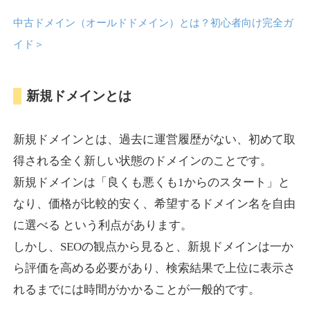
中古ドメイン（オールドドメイン）とは？初心者向け完全ガ
anipani.jp
イド
＞
ゲーム
ジャンル
新規ドメインとは
37
DA
418
12年
外部リンク数
ドメイン年齢
3,300円
入札 2件
新規ドメインとは、過去に運営履歴がない、初めて取
詳細を見る
得される全く新しい状態のドメインのことです。
新規ドメインは「良くも悪くも1からのスタート」と
lowslotfamilylocal.com
なり、価格が比較的安く、希望するドメイン名を自由
に選べる という利点があります。
その他
ジャンル
しかし、SEOの観点から見ると、新規ドメインは一か
37
DA
653
1年
外部リンク数
ドメイン年齢
ら評価を高める必要があり、検索結果で上位に表示さ
10,800円
入札 0件
れるまでには時間がかかることが一般的です。
詳細を見る