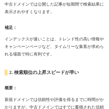
中古ドメインでは公開した記事が短期間で検索結果に
表示されやすくなります。
oazo.jp
補足：
プレミアム文字列
ジャンル
35
DA
626
22年
外部リンク数
ドメイン年齢
インデックスが速いことは、トレンド性の高い情報や
3,300円
入札 2件
キャンペーンページなど、タイムリーな集客が求めら
詳細を見る
れる場面で特に有利です。
e-b.jp
2. 検索順位の上昇スピードが早い
プレミアム文字列
ジャンル
概要：
35
DA
368
3年
外部リンク数
ドメイン年齢
3,300円
入札 2件
新規ドメインでは信頼性や評価を得るまでに時間がか
かりますが、中古ドメインではすでに蓄積された信頼
詳細を見る