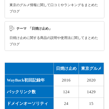
東京のグルメ情報に関して口コミやランキングをまとめた
ブログ
dka-hero.com
その他
ジャンル
テーマ 「日焼け止め」
40
DA
1070
15年
外部リンク数
ドメイン年齢
日焼け止めに関する商品の説明や使用法に関してまとめた
10,800円
入札 0件
ブログ
詳細を見る
日焼け止め
東京グルメ
mimpie.com
WayBack初回記録年
2016
2020
その他
ジャンル
40
DA
324
1年
外部リンク数
ドメイン年齢
バックリンク数
124
1429
10,800円
入札 0件
ドメインオーソリティ
24
15
詳細を見る