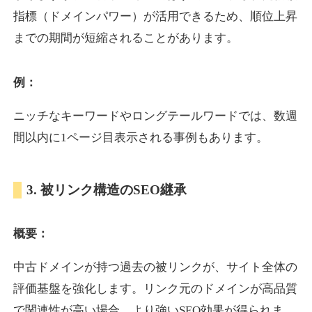
指標（ドメインパワー）が活用できるため、順位上昇
までの期間が短縮されることがあります。
yoshuhanten.com
飲食
ジャンル
例：
34
DA
271
25年
外部リンク数
ドメイン年齢
ニッチなキーワードやロングテールワードでは、数週
10,800円
入札 0件
間以内に1ページ目表示される事例もあります。
詳細を見る
3. 被リンク構造のSEO継承
naruto-20th.jp
概要：
イベント
ジャンル
34
DA
270
4年
外部リンク数
ドメイン年齢
中古ドメインが持つ過去の被リンクが、サイト全体の
3,600円
入札 3件
評価基盤を強化します。リンク元のドメインが高品質
詳細を見る
で関連性が高い場合、より強いSEO効果が得られま