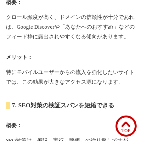
概要：
クロール頻度が高く、ドメインの信頼性が十分であれ
bomibomi.com
ば、Google Discoverや「あなたへのおすすめ」などの
音楽
ジャンル
フィード枠に露出されやすくなる傾向があります。
33
DA
183
15年
外部リンク数
ドメイン年齢
メリット：
10,800円
入札 0件
詳細を見る
特にモバイルユーザーからの流入を強化したいサイト
では、この効果が大きなアクセス源になります。
b1-kitakyushu.jp
7. SEO対策の検証スパンを短縮できる
イベント
ジャンル
33
DA
200
8年
外部リンク数
ドメイン年齢
概要：
3,300円
入札 2件
TOP
詳細を見る
SEO対策は「仮説→実行→評価」の繰り返しですが、