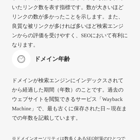
いたリンク数を表す指標です。数が大きいほど
リンクの数が多かったことを示します。また、
beamie.jp
良質な被リンクが多ければ多いほど検索エンジ
エンターテイメント
ジャンル
ンからの評価を受けやすく、SEOにおいて有利に
52
DA
3790
16年
外部リンク数
ドメイン年齢
なります。
4,200円
入札 7件
ドメイン年齢
詳細を見る
ドメインが検索エンジンにインデックスされて
themusicnotebook.com
から経過した期間（年数）のことです。過去の
ウェブサイトを閲覧できるサービス「Wayback
その他
ジャンル
Machine」で、最も古くに保存された日～現在ま
52
DA
392
1年
外部リンク数
ドメイン年齢
での年数を記載しています。
10,800円
入札 0件
詳細を見る
※ドメインオーソリティは数多くあるSEO対策のひとつで