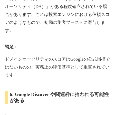
オーソリティ（DA）」がある程度確立されている場
合があります。これは検索エンジンにおける信頼スコ
showanavi.jp
アのようなもので、初動の集客ブーストに寄与しま
書籍
ジャンル
す。
33
DA
979
18年
外部リンク数
ドメイン年齢
3,600円
入札 3件
補足：
詳細を見る
ドメインオーソリティのスコアはGoogleの公式指標で
はないものの、実務上の評価基準として重宝されてい
aoyamasmiprp.jp
ます。
教育
ジャンル
33
DA
6. Google Discover や関連枠に拾われる可能性
145
16年
外部リンク数
ドメイン年齢
がある
3,300円
入札 2件
詳細を見る