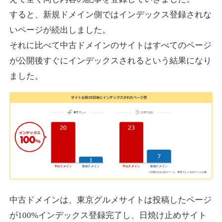
すると、新規ドメイン側ではインデックス登録されな
いページが続出しました。
designcrave.com
それに比べて中古ドメインのサイトはすべてのページ
その他
ジャンル
が公開後すぐにインデックスされるという結果になり
38
DA
1377
18年
外部リンク数
ドメイン年齢
ました。
10,800円
入札 0件
詳細を見る
actagainstaids.com
その他
ジャンル
38
DA
527
26年
外部リンク数
ドメイン年齢
10,800円
入札 0件
中古ドメインは、東京グルメサイトは投稿したページ
が100%インデックス登録完了し、日焼け止めサイト
詳細を見る