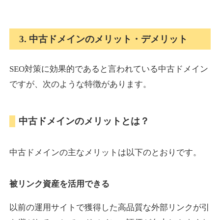
onlinepokerbetdansk.com
3. 中古ドメインのメリット・デメリット
その他
ジャンル
37
DA
SEO対策に効果的であると言われている中古ドメイン
629
1年
外部リンク数
ドメイン年齢
ですが、次のような特徴があります。
10,800円
入札 0件
詳細を見る
中古ドメインのメリットとは？
econopundit.com
中古ドメインの主なメリットは以下のとおりです。
その他
ジャンル
37
DA
446
23年
外部リンク数
ドメイン年齢
被リンク資産を活用できる
10,800円
入札 0件
以前の運用サイトで獲得した高品質な外部リンクが引
詳細を見る