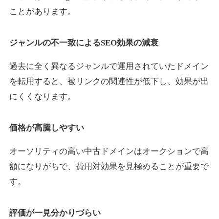
ことがあります。
yaoiso.com
ジャンルの不一致によるSEO効果の減衰
飲食
ジャンル
過去に全く異なるジャンルで運用されていたドメイン
35
DA
359
17年
外部リンク数
ドメイン年齢
を転用すると、被リンクの関連性が低下し、効果が出
10,800円
入札 0件
にくくなります。
詳細を見る
価格が高騰しやすい
outlaw-movie.jp
オーソリティの高い中古ドメインはオークションで高
エンターテイメント
ジャンル
額になりがちで、費用対効果を見極めることが重要で
35
DA
362
14年
外部リンク数
ドメイン年齢
す。
3,300円
入札 2件
評価が一見分かりづらい
詳細を見る