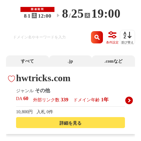
8
25
19:00
開催期間
/
8
1
12:00
火
土
〜
/
条件設定
並び替え
すべて
.jp
.comなど
hwtricks.com
その他
ジャンル
60
DA
339
1年
外部リンク数
ドメイン年齢
10,800円
入札 0件
詳細を見る