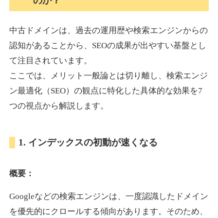
のか？
中古ドメインは、過去の運用歴や検索エンジンからの
akagi-yama.jp
認知があることから、SEOの成果が出やすい基盤とし
旅行
ジャンル
て注目されています。
35
DA
1004
15年
外部リンク数
ドメイン年齢
ここでは、メリット一般論とは切り離し、検索エンジ
3,300円
入札 2件
ン最適化（SEO）の観点に特化した具体的な効果を7
詳細を見る
つの視点から解説します。
2chnavi.net
1. インデックスの初動が速くなる
その他
ジャンル
概要：
35
DA
3998
20年
外部リンク数
ドメイン年齢
Googleなどの検索エンジンは、一度認識したドメイン
11,100円
入札 1件
を優先的にクロールする傾向があります。そのため、
詳細を見る