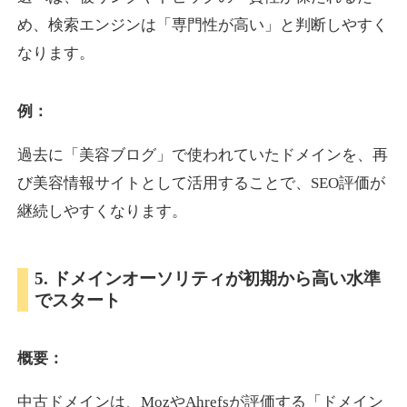
め、検索エンジンは「専門性が高い」と判断しやすく
なります。
otomedou.info
ゲーム
ジャンル
例：
34
DA
246
12年
外部リンク数
ドメイン年齢
過去に「美容ブログ」で使われていたドメインを、再
10,800円
入札 0件
び美容情報サイトとして活用することで、SEO評価が
詳細を見る
継続しやすくなります。
kakusen-kun.com
5. ドメインオーソリティが初期から高い水準
でスタート
エンターテイメント
ジャンル
34
DA
338
13年
外部リンク数
ドメイン年齢
概要：
10,800円
入札 0件
詳細を見る
中古ドメインは、MozやAhrefsが評価する「ドメイン